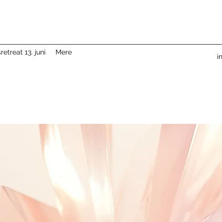
etreat 13. juni
Mere
i