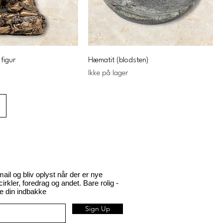
figur
Hæmatit (blodsten)
Ikke på lager
l og bliv oplyst når der er nye
rkler, foredrag og andet. Bare rolig -
 din indbakke
Sign Up