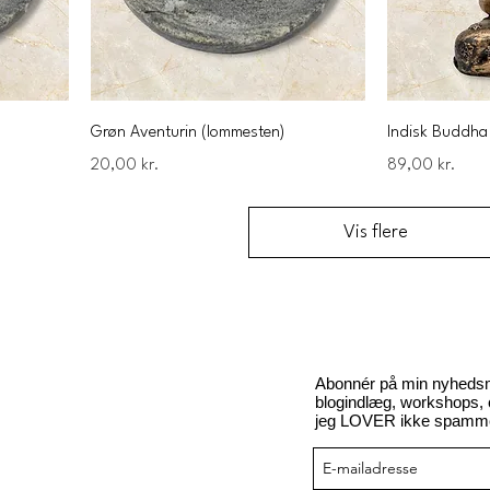
Grøn Aventurin (lommesten)
Indisk Buddha 
Pris
Pris
20,00 kr.
89,00 kr.
Vis flere
Abonnér på min nyhedsmai
blogindlæg, workshops, ci
jeg LOVER ikke spamme