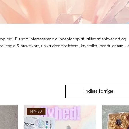
alitet af enhver art og
 engle & orakelkort, unika dreamcatchers, krystaller, penduler mm. Jeg
et,
så tøv ikke med at skrive en mail til intuitivcoach@joanlocht.dk eller ring til mig på +45 51608071
Indlæs forrige
NYHED