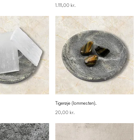
Pris
1.111,00 kr.
Tigerøje (lommesten).
Pris
20,00 kr.