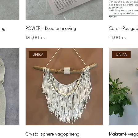
ang
POWER - Keep on moving
Care - Pas god
Pris
Pris
125,00 kr.
111,00 kr.
UNIKA
UNIKA
Crystal sphere vægophæng
Makramé væg