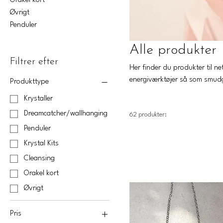
Orakel kort
Øvrigt
Penduler
Alle produkter
Filtrer efter
Her finder du produkter til netop dig. Du som interesserer dig indenfor spiritu
energiværktøjer så som smudge,
Produkttype
udvikler løbende webshoppen med nye produkter. Har du noget særligt du kunne tænke dig i katalog
Krystaller
Dreamcatcher/wallhanging
62 produkter:
Penduler
Krystal Kits
Cleansing
Orakel kort
Øvrigt
Pris