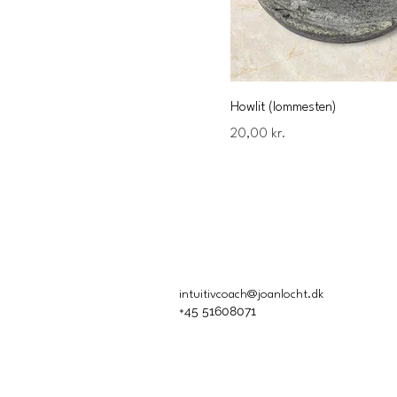
Howlit (lommesten)
Pris
20,00 kr.
intuitivcoach@joanlocht.dk
+45 51608071