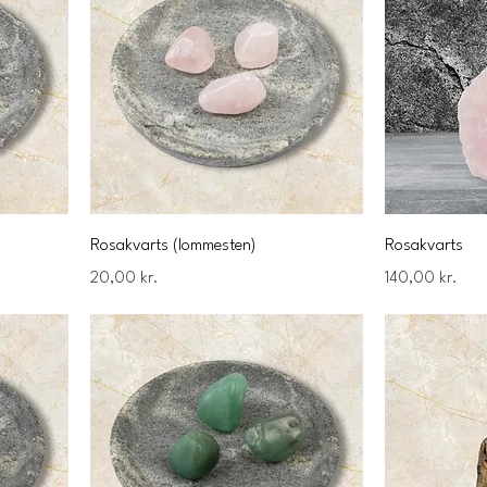
Rosakvarts (lommesten)
Rosakvarts
Pris
Pris
20,00 kr.
140,00 kr.