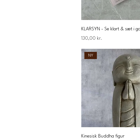
KLARSYN - Se klart & sæt i g
Pris
130,00 kr.
NY
Kinesisk Buddha figur