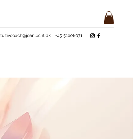
ntuitivcoach@joanlocht.dk
+45 51608071