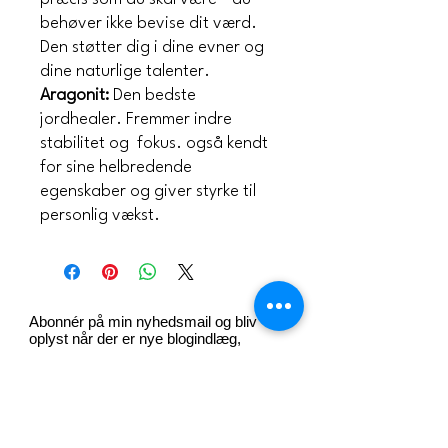
behøver ikke bevise dit værd.
Den støtter dig i dine evner og
dine naturlige talenter.
Aragonit:
Den bedste
jordhealer. Fremmer indre
stabilitet og fokus. også kendt
for sine helbredende
egenskaber og giver styrke til
personlig vækst.
Abonnér på min nyhedsmail og bliv
oplyst når der er nye blogindlæg,
workshops, cirkler, foredrag og andet.
Bare rolig - jeg LOVER ikke spamme
din indbakke