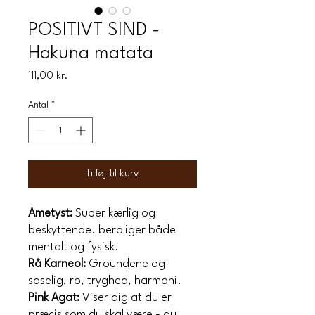
POSITIVT SIND -
Hakuna matata
Pris
111,00 kr.
Antal
*
Tilføj til kurv
Ametyst:
Super kærlig og
beskyttende. beroliger både
mentalt og fysisk.
Rå Karneol:
Groundene og
saselig, ro, tryghed, harmoni.
Pink Agat:
Viser dig at du er
præcis som du skal være - du