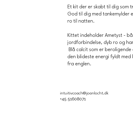
Et kit der er skabt til dig som 
God til dig med tankemylder e
ro til natten.
Kittet indeholder Ametyst - bå
jordforbindelse, dyb ro og ha
Blå calcit som er beroligende
den blideste energi fyldt med l
fra englen.
intuitivcoach@joanlocht.dk
+45 51608071