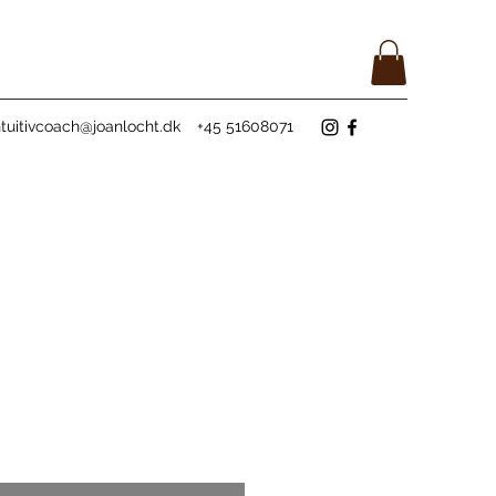
ntuitivcoach@joanlocht.dk
+45 51608071