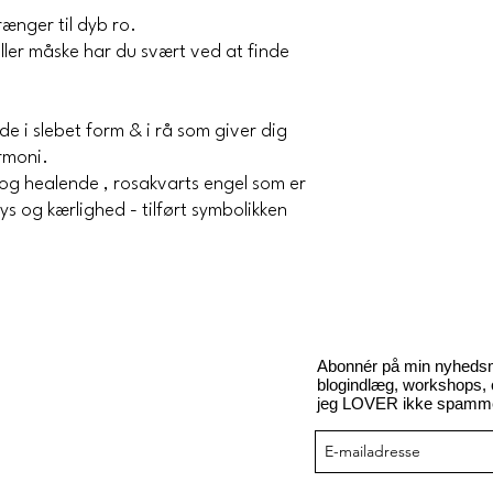
trænger til dyb ro.
ller måske har du svært ved at finde
de i slebet form & i rå som giver dig
rmoni.
 og healende , rosakvarts engel som er
ys og kærlighed - tilført symbolikken
Abonnér på min nyhedsmai
blogindlæg, workshops, ci
jeg LOVER ikke spamme