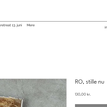
etreat 13. juni
Mere
i
RO, stille nu
Pris
130,00 kr.