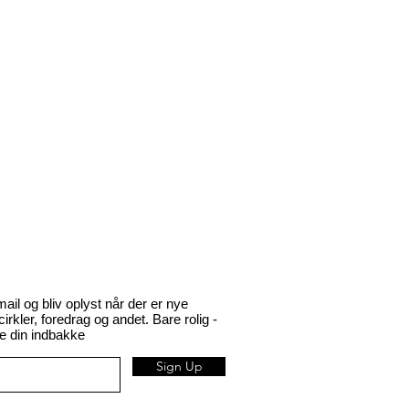
l og bliv oplyst når der er nye
rkler, foredrag og andet. Bare rolig -
 din indbakke
Sign Up