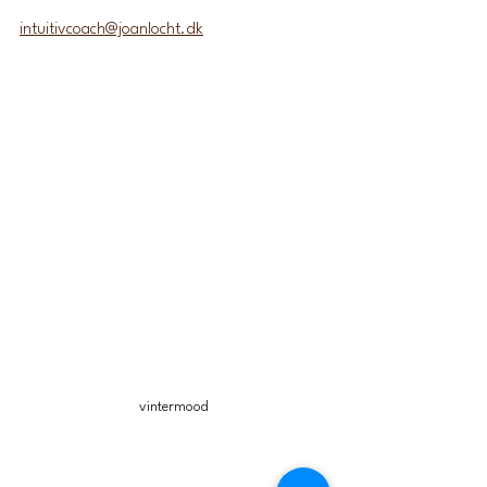
intuitivcoach@joanlocht.dk
vintermood