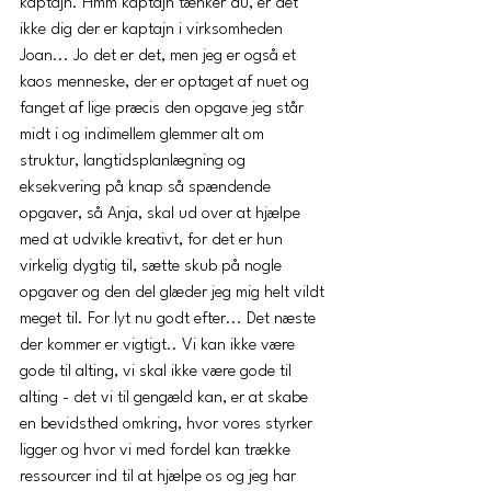
kaptajn. Hmm kaptajn tænker du, er det 
ikke dig der er kaptajn i virksomheden 
Joan... Jo det er det, men jeg er også et 
kaos menneske, der er optaget af nuet og 
fanget af lige præcis den opgave jeg står 
midt i og indimellem glemmer alt om 
struktur, langtidsplanlægning og 
eksekvering på knap så spændende 
opgaver, så Anja, skal ud over at hjælpe 
med at udvikle kreativt, for det er hun 
virkelig dygtig til, sætte skub på nogle 
opgaver og den del glæder jeg mig helt vildt 
meget til. For lyt nu godt efter... Det næste 
der kommer er vigtigt.. Vi kan ikke være 
gode til alting, vi skal ikke være gode til 
alting - det vi til gengæld kan, er at skabe 
en bevidsthed omkring, hvor vores styrker 
ligger og hvor vi med fordel kan trække 
ressourcer ind til at hjælpe os og jeg har 