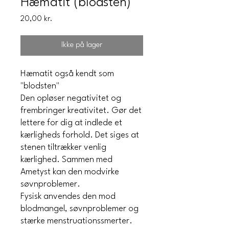
Hæmatit (blodsten)
Pris
20,00 kr.
Ikke på lager
Hæmatit også kendt som
"blodsten"
Den opløser negativitet og
frembringer kreativitet. Gør det
lettere for dig at indlede et
kærligheds forhold. Det siges at
stenen tiltrækker venlig
kærlighed. Sammen med
Ametyst kan den modvirke
søvnproblemer.
Fysisk anvendes den mod
blodmangel, søvnproblemer og
stærke menstruationssmerter.