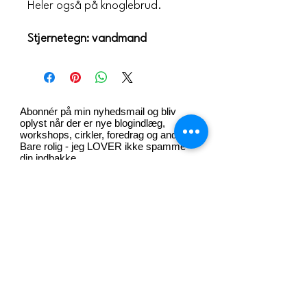
Heler også på knoglebrud.
Stjernetegn: vandmand
Abonnér på min nyhedsmail og bliv
oplyst når der er nye blogindlæg,
workshops, cirkler, foredrag og andet.
Bare rolig - jeg LOVER ikke spamme
din indbakke
Sign Up
intuitivcoach@joanlocht.dk
+45 51608071